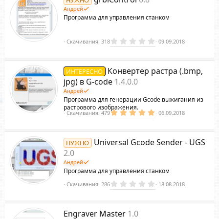
в
е
ё
Андрей
з
м
Программа для управления станком
д
ы
й
0
Скачивания
318
09.09.2018
.
0
0
з
Конвертер растра (.bmp,
ИНТЕРЕСНО
в
ё
jpg) в G-code
1.4.0.0
з
Андрей
д
Программа для генерации Gcode выжигания из
растрового изображения.
5
Скачивания
479
06.09.2018
.
0
0
з
Universal Gcode Sender - UGS
НУЖНО
в
ё
2.0
з
Андрей
д
Программа для управления станком
0
Скачивания
286
18.08.2018
.
0
0
з
Engraver Master
1.0
в