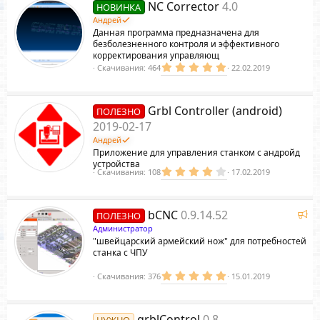
NC Corrector
4.0
НОВИНКА
в
ё
Андрей
з
Данная программа предназначена для
д
безболезненного контроля и эффективного
корректирования управляющ
5
Скачивания
464
22.02.2019
.
0
0
з
Grbl Controller (android)
ПОЛЕЗНО
в
ё
2019-02-17
з
Андрей
д
Приложение для управления станком с андройд
устройства
4
Скачивания
108
17.02.2019
.
0
0
з
Р
bCNC
0.9.14.52
ПОЛЕЗНО
в
е
ё
Администратор
з
к
"швейцарский армейский нож" для потребностей
д
о
станка с ЧПУ
м
5
Скачивания
376
15.01.2019
е
.
н
0
д
0
з
у
grblControl
0.8
НУЖНО