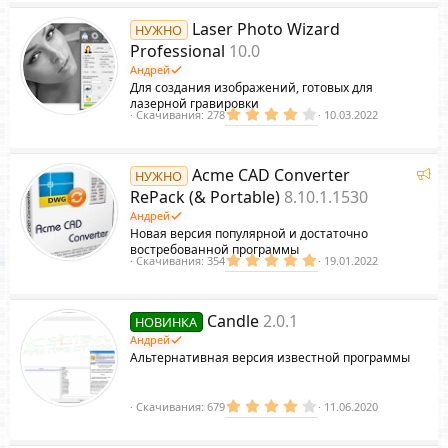
а
0
з
Laser Photo Wizard
НУЖНО
в
ё
Professional
10.0
р
з
Андрей
д
Для создания изображений, готовых для
лазерной гравировки
4
Скачивания
278
10.03.2022
.
е
0
0
з
Р
Acme CAD Converter
НУЖНО
в
е
ё
RePack (& Portable)
8.10.1.1530
з
к
с
Андрей
д
о
Новая версия популярной и достаточно
м
востребованной программы
5
Скачивания
354
19.01.2022
е
.
н
0
у
д
0
з
у
Candle
2.0.1
НОВИНКА
в
е
ё
Андрей
з
м
Альтернативная версия известной программы
д
ы
р
й
4
Скачивания
679
11.06.2020
.
2
5