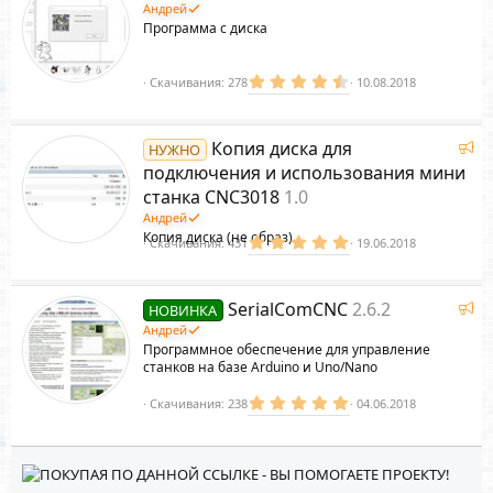
ё
Андрей
з
Программа с диска
д
4
Скачивания
278
10.08.2018
.
6
7
з
Р
Копия диска для
НУЖНО
в
е
ё
подключения и использования мини
з
к
станка CNC3018
1.0
д
о
Андрей
м
Копия диска (не образ)
5
Скачивания
431
19.06.2018
е
.
н
0
д
0
з
у
Р
SerialComCNC
2.6.2
НОВИНКА
в
е
е
ё
Андрей
з
м
к
Программное обеспечение для управление
д
ы
о
станков на базе Arduino и Uno/Nano
й
м
5
Скачивания
238
04.06.2018
е
.
н
0
д
0
з
у
в
е
ё