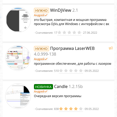
0
0
И
з
WinDjView
2.1
НУЖНО
в
ё
Андрей
з
это быстрая, компактная и мощная программа
д
просмотра DjVu для Windows с интерфейсом с вк
к
0
Скачивания
17
27.06.2022
.
0
0
з
о
Р
Программа LaserWEB
НУЖНО
в
е
ё
4.0.999-138
з
к
Андрей
д
о
программное обеспечение, для работы с лазером
м
н
0
Скачивания
510
09.05.2022
е
.
н
0
д
0
з
у
Candle
1.2.15b
НОВИНКА
в
к
е
ё
Андрей
з
м
Очередная версия программы
д
ы
й
4
Скачивания
838
09.05.2022
.
4