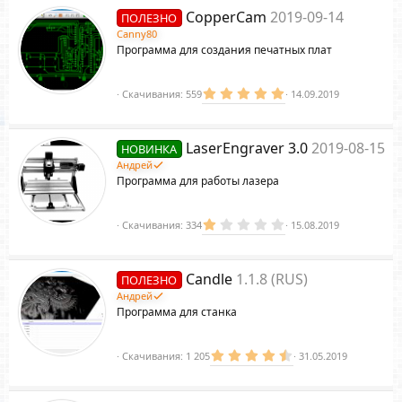
с
з
CopperCam
2019-09-14
ПОЛЕЗНО
в
ё
Canny80
з
Программа для создания печатных плат
д
а
5
Скачивания
559
14.09.2019
.
0
0
з
LaserEngraver 3.0
2019-08-15
НОВИНКА
в
ё
Андрей
з
Программа для работы лазера
д
1
Скачивания
334
15.08.2019
.
4
3
з
Candle
1.1.8 (RUS)
ПОЛЕЗНО
в
ё
Андрей
з
Программа для станка
д
4
Скачивания
1 205
31.05.2019
.
6
4
з