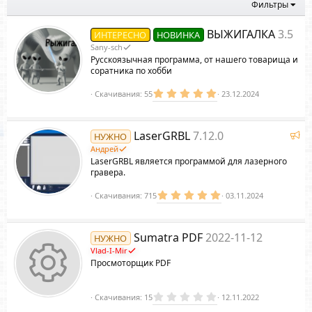
Фильтры
д
ВЫЖИГАЛКА
3.5
ИНТЕРЕСНО
НОВИНКА
Sany-sch
Русскоязычная программа, от нашего товарища и
соратника по хобби
5
Скачивания
55
23.12.2024
.
0
0
з
Р
LaserGRBL
7.12.0
НУЖНО
в
е
ё
Андрей
з
к
LaserGRBL является программой для лазерного
д
о
гравера.
м
5
Скачивания
715
03.11.2024
е
.
н
0
д
0
з
у
Sumatra PDF
2022-11-12
НУЖНО
в
е
ё
Vlad-I-Mir
з
м
Просмоторщик PDF
д
ы
й
0
Скачивания
15
12.11.2022
.