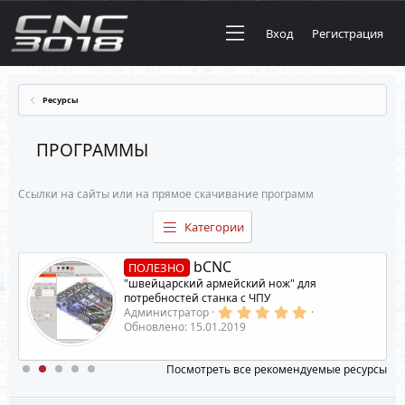
Вход
Регистрация
Ресурсы
ПРОГРАММЫ
Ссылки на сайты или на прямое скачивание программ
Категории
bCNC
ПОЛЕЗНО
"швейцарский армейский нож" для
потребностей станка с ЧПУ
5
Администратор
.
Обновлено:
15.01.2019
0
0
з
Посмотреть все рекомендуемые ресурсы
в
ё
з