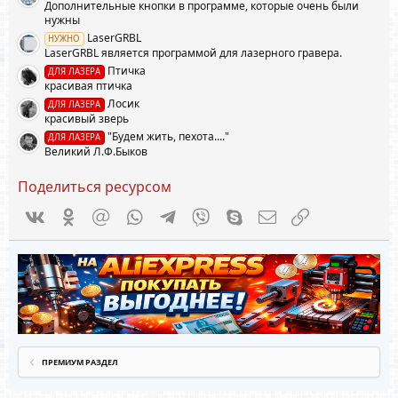
Дополнительные кнопки в программе, которые очень были
з
д
нужны
LaserGRBL
НУЖНО
LaserGRBL является программой для лазерного гравера.
Птичка
ДЛЯ ЛАЗЕРА
красивая птичка
Лосик
ДЛЯ ЛАЗЕРА
красивый зверь
"Будем жить, пехота...."
ДЛЯ ЛАЗЕРА
Великий Л.Ф.Быков
Поделиться ресурсом
Vkontakte
Odnoklassniki
Mail.ru
WhatsApp
Telegram
Viber
Skype
Электронная почта
Ссылка
ПРЕМИУМ РАЗДЕЛ