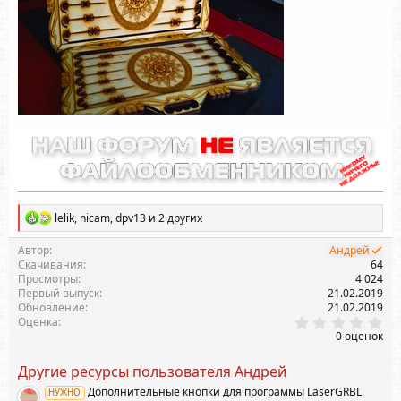
Р
lelik
,
nicam
,
dpv13
и 2 других
е
а
Автор
Андрей
к
Скачивания
64
ц
Просмотры
4 024
и
Первый выпуск
21.02.2019
и
Обновление
21.02.2019
:
0
Оценка
.
0 оценок
0
0
Другие ресурсы пользователя Андрей
з
в
Дополнительные кнопки для программы LaserGRBL
НУЖНО
ё