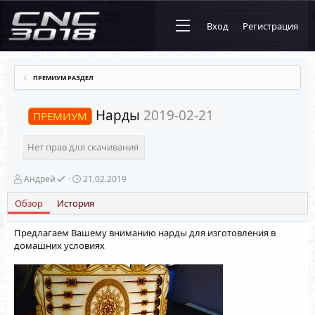
Вход
Регистрация
ПРЕМИУМ РАЗДЕЛ
Нарды
2019-02-21
ПРЕМИУМ
Нет прав для скачивания
А
Д
Андрей
21.02.2019
в
а
т
т
Обзор
История
о
а
р
с
Предлагаем Вашему вниманию нарды для изготовления в
о
домашних условиях
з
д
а
н
и
я