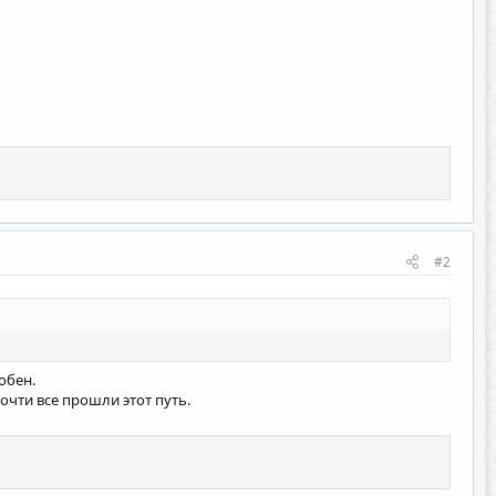
#2
обен.
почти все прошли этот путь.