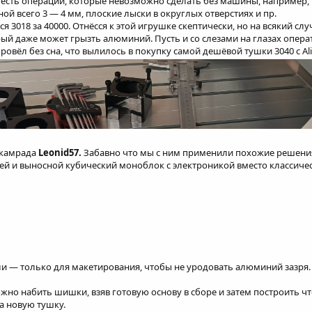
к. есть операции, которые невозможно сделать без машины, например,
ой всего 3 — 4 мм, плоские лыски в округлых отверстиях и пр.
я 3018 за 40000. Отнёсся к этой игрушке скептически, но на всякий сл
орый даже может грызть алюминий. Пусть и со слезами на глазах опера
овёл без сна, что вылилось в покупку самой дешёвой тушки 3040 с Ali
у камрада
Leonid57
.
Забавно что мы с ним применили похожие решения
ей и выносной кубический моноблок с электроникой вместо классиче
и — только для макетирования, чтобы не уродовать алюминий зазря.
ожно набить шишки, взяв готовую основу в сборе и затем построить что
на новую тушку.