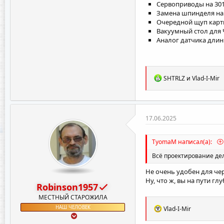
Сервоприводы на 30
Замена шпинделя на
Очередной щуп карт
Вакуумный стол для 
Аналог датчика длин
Р
SHTRLZ
и
Vlad-I-Mir
е
а
к
ц
и
17.06.2025
и
:
TyomaM написал(а):
Всё проектирование дела
Не очень удобен для черч
Ну, что ж, вы на пути г
Robinson1957
МЕСТНЫЙ СТАРОЖИЛА
Р
НАШ ЧЕЛОВЕК
Vlad-I-Mir
е
а