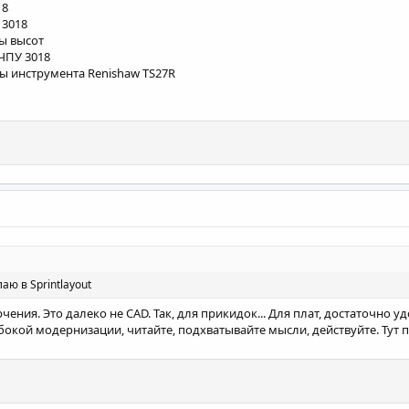
18
 3018
ы высот
ЧПУ 3018
ы инструмента Renishaw TS27R
ю в Sprintlayout
ения. Это далеко не CAD. Так, для прикидок... Для плат, достаточно уд
лубокой модернизации, читайте, подхватывайте мысли, действуйте. Тут 