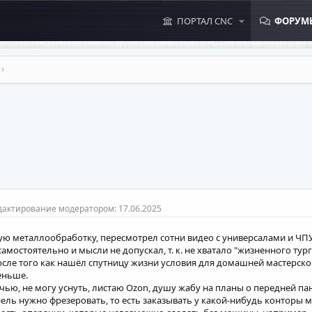
ПОРТАЛ CNC
ФОРУМ
дактирование модератором:
17.06.2025
 металлообработку, пересмотрел сотни видео с универсалами и ЧПУ на
амостоятельно и мысли не допускал, т. к. не хватало "жизненного тур
После того как нашёл спутницу жизни условия для домашней мастерско
еньше.
очью, не могу уснуть, листаю Ozon, душу жабу на планы о передней п
ель нужно фрезеровать, то есть заказывать у какой-нибудь конторы м