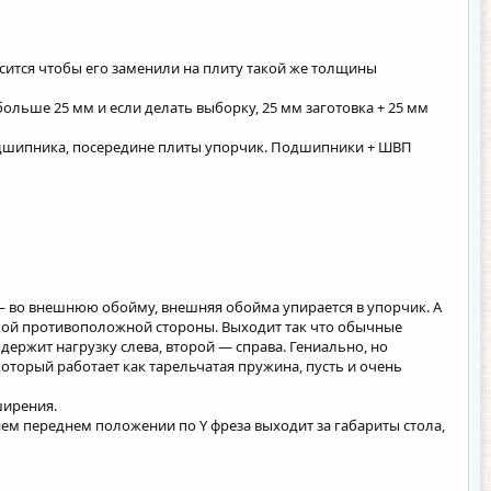
росится чтобы его заменили на плиту такой же толщины
больше 25 мм и если делать выборку, 25 мм заготовка + 25 мм
одшипника, посередине плиты упорчик. Подшипники + ШВП
— во внешнюю обойму, внешняя обойма упирается в упорчик. А
айкой противоположной стороны. Выходит так что обычные
ержит нагрузку слева, второй — справа. Гениально, но
оторый работает как тарельчатая пружина, пусть и очень
ширения.
йнем переднем положении по Y фреза выходит за габариты стола,