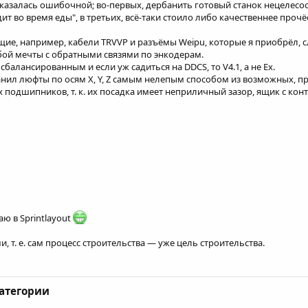
оказалась ошибочной; во-первых, дербанить готовый станок нецелесо
ит во время еды", в третьих, всё-таки стоило либо качественнее прочё
е, например, кабели TRVVP и разъёмы Weipu, которые я приобрёл, с
бой мечты с обратными связями по энкодерам.
 сбалансированным и если уж садиться на DDCS, то V4.1, а не Ex.
нил люфты по осям X, Y, Z самым нелепым способом из возможных, пр
 подшипников, т. к. их посадка имеет неприличный зазор, ящик с кон
ю в Sprintlayout
, т. е. сам процесс строительства — уже цель строительства.
категории