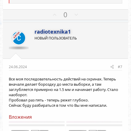
е
а
к
П
Н
0
ц
о
е
и
и
з
г
:
radiotexnika1
и
а
АВТОР
НОВЫЙ ПОЛЬЗОВАТЕЛЬ
т
т
и
и
в
в
н
н
ы
ы
24.06.2024
#7
й
й
Все моя последовательность действий на скринах. Теперь
г
г
вначале делает бороздку до места выборки, а там
о
о
заглубляется примерно на 1.5 мм и начинает работу. Стало
л
л
наоборот.
о
о
Пробовал раз пять - теперь режет глубоко.
Сейчас буду разбираться в том что Вы мне написали.
с
с
Вложения