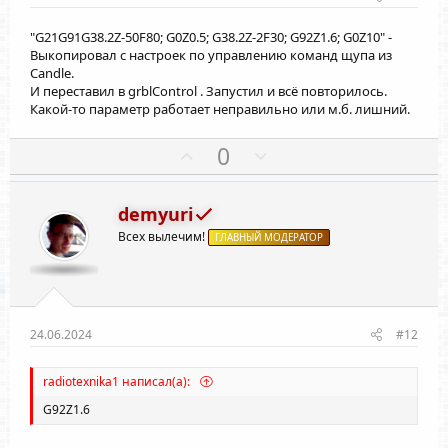
й
й
"G21G91G38.2Z-50F80; G0Z0.5; G38.2Z-2F30; G92Z1.6; G0Z10" -
г
г
Выкопировал с настроек по управлению команд щупа из
о
о
Candle.
л
л
И переставил в grblControl . Запустил и всё повторилось.
о
о
Какой-то параметр работает неправильно или м.б. лишний.
с
с
П
Н
0
о
е
з
г
demyuri
и
а
Всех вылечим!
т
ГЛАВНЫЙ МОДЕРАТОР
т
и
и
в
в
н
н
ы
ы
24.06.2024
#12
й
й
г
г
radiotexnika1 написал(а):
о
о
G92Z1.6
л
л