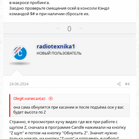
в макросе пробинга.
Заодно проверьте смещения осей в консоли Кэндл
командой $# и при наличии сбросьте их.
П
Н
0
о
е
з
г
radiotexnika1
и
а
АВТОР
НОВЫЙ ПОЛЬЗОВАТЕЛЬ
т
т
и
и
в
в
н
н
ы
ы
24.06.2024
#4
й
й
г
г
OlegK написал(а):
о
о
она сама обнулится при касании и после подъёма оси у вас
л
л
будет высота по Z
о
о
Странно, я просмотрел кучу видео где все при работе с
с
с
щупом Z, сначала в программе Candle нажимали на кнопку
"Z щуп" и потом на кнопку "Обнулить Z". Значит нужно
только нажать на кнопку "Z щуп" и отправить в работу?