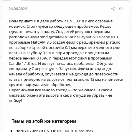
24.06.2024
#1
Всем привет! Я в деле работы с CNC 3018 и его освоения
новичок. Столкнулся со следующей проблемой. Решил
сделать печатную плату. Создал её рисунок с верхним
расположением smd деталей в Sprint-Layout 6.0 в слое К1. В
программе FlatCAM 8.5 создал файл с расширением plata.nc
по выборке фрезой с остриём 0.1 мм верхнего медного слоя
платы на глубину 0.1 мм в три прохода с процентным
пересечением 0.15%. И передал этот файл в программу
Candle 1.1.8 rus. И вот тут начались проблемы - Обнулил
координату Z через щуп-z. Запустил. Фреза доходит до
начала обработки, опускается и не доходя до поверхности
платы примерно на высоте от платы около 12 мм начинается
крутить виртуальную обработку.
Переписывал всё заново трижды - то же самое! В каком
месте заложена эта высота и как и откуда её убрать - не
пойму!
Темы из этой же категории
Логика кнопки E STOP на CNC3018pro-max