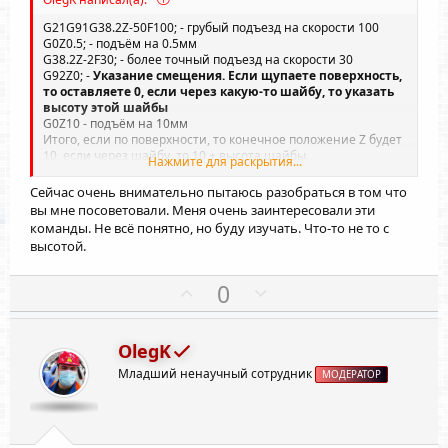
G21G91G38.2Z-50F100; - грубый подъезд на скорости 100
G0Z0.5; - подъём на 0.5мм
G38.2Z-2F30; - более точный подъезд на скорости 30
G92Z0; -
Указание смещения. Если щупаете поверхность,
то оставляете 0, если через какую-то шайбу, то указать
высоту этой шайбы
G0Z10 - подъём на 10мм
Итого, если по поверхности, то конечное положение Z будет
10, если через шайбу, то 10 + высота шайбы.
Нажмите для раскрытия...
При опускании в рабочий 0 фреза будет на поверхности
заготовки.
Сейчас очень внимательно пытаюсь разобраться в том что
вы мне посоветовали. Меня очень заинтересовали эти
команды. Не всё понятно, но буду изучать. Что-то не то с
высотой.
П
Н
0
о
е
з
г
OlegK
и
а
Младший ненаучный сотрудник
т
т
МОДЕРАТОР
и
и
в
в