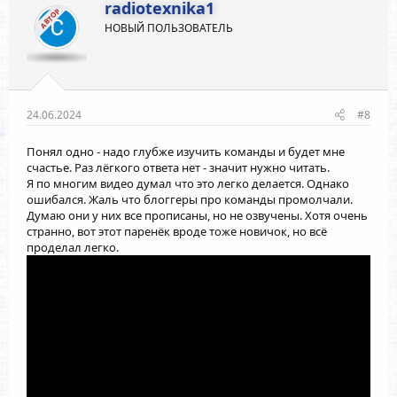
radiotexnika1
и
а
АВТОР
НОВЫЙ ПОЛЬЗОВАТЕЛЬ
т
т
и
и
в
в
н
н
ы
ы
24.06.2024
#8
й
й
Понял одно - надо глубже изучить команды и будет мне
г
г
счастье. Раз лёгкого ответа нет - значит нужно читать.
о
о
Я по многим видео думал что это легко делается. Однако
л
л
ошибался. Жаль что блоггеры про команды промолчали.
о
о
Думаю они у них все прописаны, но не озвучены. Хотя очень
странно, вот этот паренёк вроде тоже новичок, но всё
с
с
проделал легко.