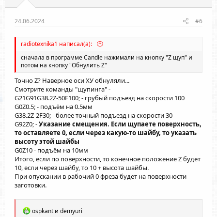
в
в
н
н
ы
ы
24.06.2024
#6
й
й
г
г
radiotexnika1 написал(а):
о
о
сначала в программе Candle нажимали на кнопку "Z щуп" и
л
л
потом на кнопку "Обнулить Z"
о
о
Точно Z? Наверное оси ХУ обнуляли...
с
с
Смотрите команды "щупинга" -
G21G91G38.2Z-50F100; - грубый подъезд на скорости 100
G0Z0.5; - подъём на 0.5мм
G38.2Z-2F30; - более точный подъезд на скорости 30
G92Z0; -
Указание смещения. Если щупаете поверхность,
то оставляете 0, если через какую-то шайбу, то указать
высоту этой шайбы
G0Z10 - подъём на 10мм
Итого, если по поверхности, то конечное положение Z будет
10, если через шайбу, то 10 + высота шайбы.
При опускании в рабочий 0 фреза будет на поверхности
заготовки.
Р
ospkant
и
demyuri