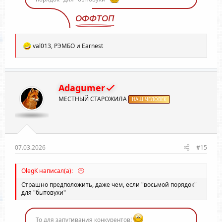
ОФФТОП
Р
val013
,
РЭМБО
и
Earnest
е
а
к
ц
и
Adagumer
и
МЕСТНЫЙ СТАРОЖИЛА
:
НАШ ЧЕЛОВЕК
07.03.2026
#15
OlegK написал(а):
Страшно предположить, даже чем, если "восьмой порядок"
для "бытовухи"
То для запугивания конкурентов!