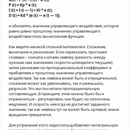
P (t) = Kp * e (t);
I (t) = I (t — 1) + Ki * e (t);
D (t) = Kd * {e (t) — e (t — 1)}.
и обновлять значение управляющего воздействия, которое
равно равно прошлому значению управляющего
воздействия плюс вычисленная функция.
Как видите никакой сложной математики. Сложение,
вычитание и умножение. Если пересказать простыми
словами – сначала считаем невязку (разность между
нужным нам значением скорости шпинделя и текущим),
затем умножаем на пропорциональный коэффициент и
прибавляем к прошлому значению управляющего
воздействия. Так как невязка может быть и отрицательной,
сложение может как увеличивать, так и уменьшать
результат. Это мы посчитали пропорциональную
составляющую. В принципе, этим можно было бы и
ограничиться – регулировать оно будет, но ооооочень
медленно. И скорость никогда не достигнет заданного
значения, так как невязка тут не может быть нулевой, иначе
вращение прекратится.
Для устранения этого недостатка добавляют интегральную