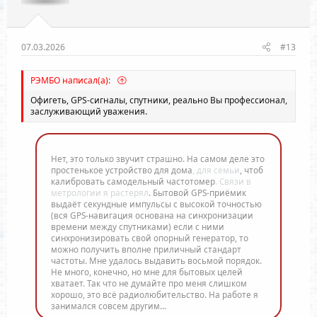
07.03.2026
#13
РЭМБО написал(а):
Офигеть, GPS-сигналы, спутники, реально Вы профессионал,
заслуживающий уважения.
Нет, это только звучит страшно. На самом деле это
простенькое устройство для дома
, для семьи
, чтоб
калибровать самодельный частотомер
. Связи в
метрологии я растерял
. Бытовой GPS-приёмик
выдаёт секундные импульсы с высокой точностью
(вся GPS-навигация основана на синхронизации
времени между спутниками) если с ними
синхронизировать свой опорный генератор, то
можно получить вполне приличный стандарт
частоты. Мне удалось выдавить восьмой порядок.
Не много, конечно, но мне для бытовых целей
хватает. Так что не думайте про меня слишком
хорошо, это всё радиолюбительство. На работе я
занимался совсем другим...