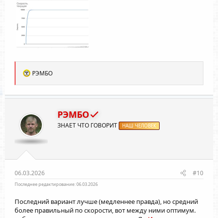
Р
РЭМБО
е
а
к
ц
и
РЭМБО
и
ЗНАЕТ ЧТО ГОВОРИТ
:
НАШ ЧЕЛОВЕК
06.03.2026
#10
Последнее редактирование:
06.03.2026
Последний вариант лучше (медленнее правда), но средний
более правильный по скорости, вот между ними оптимум.