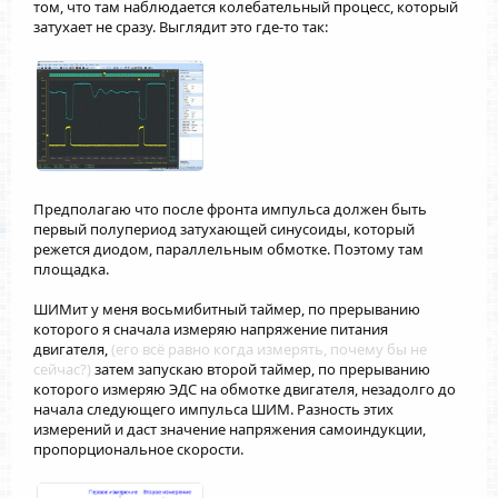
том, что там наблюдается колебательный процесс, который
затухает не сразу. Выглядит это где-то так:
Предполагаю что после фронта импульса должен быть
первый полупериод затухающей синусоиды, который
режется диодом, параллельным обмотке. Поэтому там
площадка.
ШИМит у меня восьмибитный таймер, по прерыванию
которого я сначала измеряю напряжение питания
двигателя,
(его всё равно когда измерять, почему бы не
сейчас?)
затем запускаю второй таймер, по прерыванию
которого измеряю ЭДС на обмотке двигателя, незадолго до
начала следующего импульса ШИМ. Разность этих
измерений и даст значение напряжения самоиндукции,
пропорциональное скорости.