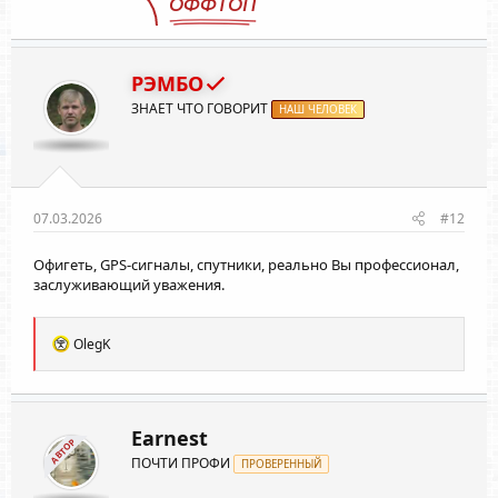
ОФФТОП
РЭМБО
ЗНАЕТ ЧТО ГОВОРИТ
НАШ ЧЕЛОВЕК
07.03.2026
#12
Офигеть, GPS-сигналы, спутники, реально Вы профессионал,
заслуживающий уважения.
Р
OlegK
е
а
к
ц
и
Earnest
АВТОР
и
ПОЧТИ ПРОФИ
:
ПРОВЕРЕННЫЙ