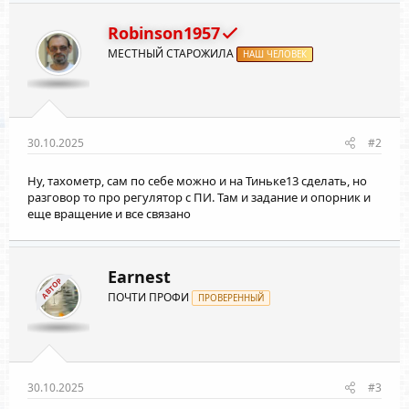
ц
и
Robinson1957
и
МЕСТНЫЙ СТАРОЖИЛА
:
НАШ ЧЕЛОВЕК
30.10.2025
#2
Ну, тахометр, сам по себе можно и на Тиньке13 сделать, но
разговор то про регулятор с ПИ. Там и задание и опорник и
еще вращение и все связано
Earnest
АВТОР
ПОЧТИ ПРОФИ
ПРОВЕРЕННЫЙ
30.10.2025
#3