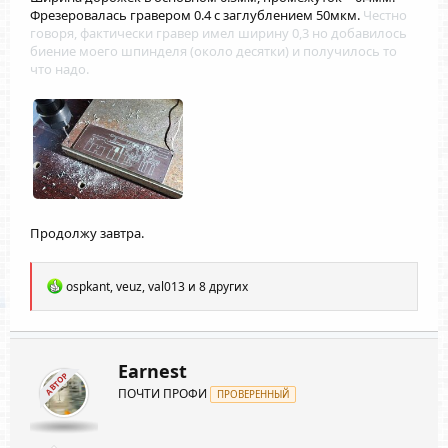
Фрезеровалась гравером 0.4 с заглублением 50мкм.
Честно
говоря, фактически гравер имел ширину 0,3 но добавилось
биение моего шпинделя (около десятки) и получилось то
что надо.
Продолжу завтра.
Р
ospkant
,
veuz
,
val013
и 8 других
е
а
к
ц
и
Earnest
АВТОР
и
ПОЧТИ ПРОФИ
:
ПРОВЕРЕННЫЙ