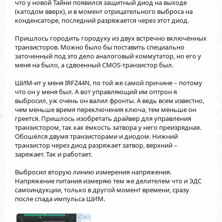
что у новой Тайни появился защитный диод на выходе
(катодом вверх), и в момент отрицательного выброса на
конденсаторе, последний разряжается через этот диод.
Пришлось городить городуху из двух встречно включённых
транзисторов. Можно было бы поставить специально
заточенный под это дело аналоговый коммутатор, но его у
меня на было, а сдвоенный CMOS-транзистор был.
ШИМ-ит у меня IRFZ44N, по той же самой причине – потому
что он у меня был. А вот управляющий им оптрон я
выбросил, уж очень он валил фронты. А ведь всем известно,
чем меньше время переключения ключа, тем меньше он
греется. Пришлось изобретать драйвер для управления
транзистором, так как ёмкость затвора у него преизрядная.
Обошёлся двумя транзисторами и диодом. Нижний
транзистор через диод разряжает затвор, верхний –
заряжает. Так и работает.
Выбросил вторую линию измерения напряжения.
Напряжение питания измеряю тем же делителем что и ЭДС
самоиндукции, только в другой момент времени, сразу
после спада импульса ШИМ.