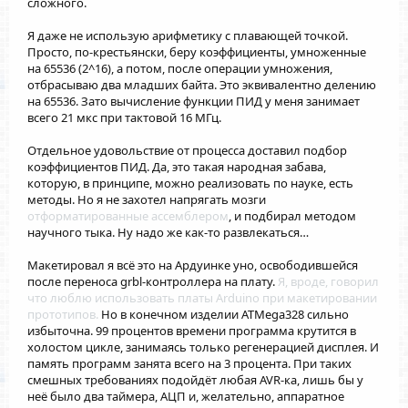
сложного.
Я даже не использую арифметику с плавающей точкой.
Просто, по-крестьянски, беру коэффициенты, умноженные
на 65536 (2^16), а потом, после операции умножения,
отбрасываю два младших байта. Это эквивалентно делению
на 65536. Зато вычисление функции ПИД у меня занимает
всего 21 мкс при тактовой 16 МГц.
Отдельное удовольствие от процесса доставил подбор
коэффициентов ПИД. Да, это такая народная забава,
которую, в принципе, можно реализовать по науке, есть
методы. Но я не захотел напрягать мозги
отформатированные ассемблером
, и подбирал методом
научного тыка. Ну надо же как-то развлекаться…
Макетировал я всё это на Ардуинке уно, освободившейся
после переноса grbl-контроллера на плату.
Я, вроде, говорил
что люблю использовать платы Arduino при макетировании
прототипов.
Но в конечном изделии ATMega328 сильно
избыточна. 99 процентов времени программа крутится в
холостом цикле, занимаясь только регенерацией дисплея. И
память программ занята всего на 3 процента. При таких
смешных требованиях подойдёт любая AVR-ка, лишь бы у
неё было два таймера, АЦП и, желательно, аппаратное