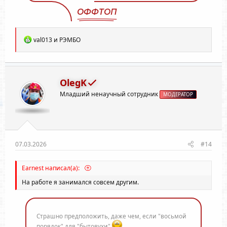
ОФФТОП
Р
val013
и
РЭМБО
е
а
к
ц
и
OlegK
и
Младший ненаучный сотрудник
:
МОДЕРАТОР
07.03.2026
#14
Earnest написал(а):
На работе я занимался совсем другим.
Страшно предположить, даже чем, если "восьмой
порядок" для "бытовухи"