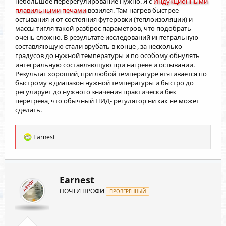
небольшое перерегулирование нужно. Я с
Индукционными
плавильными печами
возился. Там нагрев быстрее
остывания и от состояния футеровки (теплоизоляции) и
массы тигля такой разброс параметров, что подобрать
очень сложно. В результате исследований интегральную
составляющую стали врубать в конце , за несколько
градусов до нужной температуры и по особому обнулять
интегральную составляющую при нагреве и остывании.
Результат хороший, при любой температуре втягивается по
быстрому в диапазон нужной температуры и быстро до
регулирует до нужного значения практически без
перегрева, что обычный ПИД- регулятор ни как не может
сделать.
Р
Earnest
е
а
к
ц
и
Earnest
АВТОР
и
ПОЧТИ ПРОФИ
:
ПРОВЕРЕННЫЙ