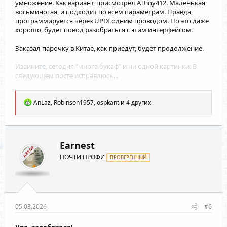
умножение. Как вариант, присмотрел ATtiny412. Маленькая,
восьминогая, и подходит по всем параметрам. Правда,
программируется через UPDI одним проводом. Но это даже
хорошо, будет повод разобраться с этим интерфейсом.
Заказал парочку в Китае, как приедут, будет продолжение.
Извините, сегодня "многа букаф" и ни одной картинки. В
следующем посте исправлюсь...
Р
AnLaz
,
Robinson1957
,
ospkant
и 4 других
е
а
к
ц
и
Earnest
АВТОР
и
ПОЧТИ ПРОФИ
:
ПРОВЕРЕННЫЙ
05.03.2026
#6