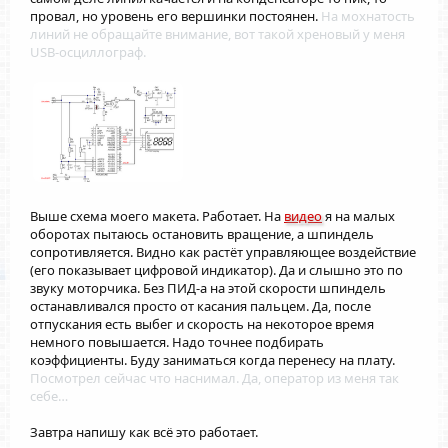
провал, но уровень его вершинки постоянен.
На мохнатость
линий не обращайте внимание, вот такой хреновый у меня
USB-осциллограф.
Выше схема моего макета. Работает. На
видео
я на малых
оборотах пытаюсь остановить вращение, а шпиндель
сопротивляется. Видно как растёт управляющее воздействие
(его показывает цифровой индикатор). Да и слышно это по
звуку моторчика. Без ПИД-а на этой скорости шпиндель
останавливался просто от касания пальцем. Да, после
отпускания есть выбег и скорость на некоторое время
немного повышается. Надо точнее подбирать
коэффициенты. Буду заниматься когда перенесу на плату.
Посмотрел сейчас что наснимал. Да, оператор из меня так
себе…
Завтра напишу как всё это работает.