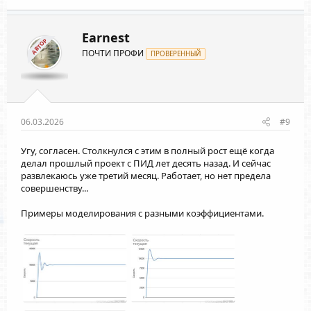
к
ц
и
Earnest
АВТОР
и
ПОЧТИ ПРОФИ
:
ПРОВЕРЕННЫЙ
06.03.2026
#9
Угу, согласен. Столкнулся с этим в полный рост ещё когда
делал прошлый проект с ПИД лет десять назад. И сейчас
развлекаюсь уже третий месяц. Работает, но нет предела
совершенству...
Примеры моделирования с разными коэффициентами.