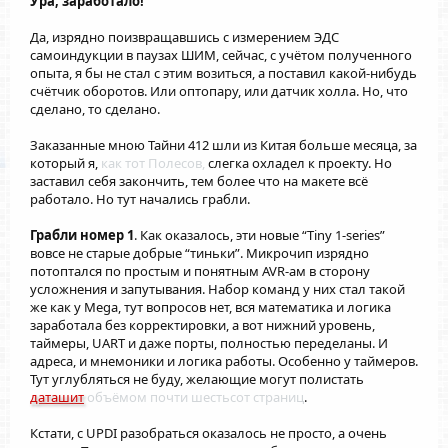
Ура, заработало!
Да, изрядно поизвращавшись с измерением ЭДС
самоиндукции в паузах ШИМ, сейчас, с учётом полученного
опыта, я бы не стал с этим возиться, а поставил какой-нибудь
счётчик оборотов. Или оптопару, или датчик холла. Но, что
сделано, то сделано.
Заказанные мною Тайни 412 шли из Китая больше месяца, за
который я,
как тот Полесов,
слегка охладел к проекту. Но
заставил себя закончить, тем более что на макете всё
работало. Но тут начались грабли.
Грабли номер 1
. Как оказалось, эти новые “Tiny 1-series”
вовсе не старые добрые “тиньки”. Микрочип изрядно
потоптался по простым и понятным AVR-ам в сторону
усложнения и запутывания. Набор команд у них стал такой
же как у Mega, тут вопросов нет, вся математика и логика
заработала без корректировки, а вот нижний уровень,
таймеры, UART и даже порты, полностью переделаны. И
адреса, и мнемоники и логика работы. Особенно у таймеров.
Тут углубляться не буду, желающие могут полистать
даташит
объёмом почти шестьсот страниц
.
Кстати, с UPDI разобраться оказалось не просто, а очень