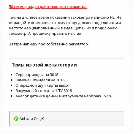
50 секунд видео работающего тахометра.
Там на дисплее возле показаний тахометра написано Hz. Не
обращайте внимания, к этому входу должен подключаться
частотомер (выполненный в виде щупа), но я подключаю
тахометр. А прошивку править не стал.
Завтра напишу про собственно регулятор.
Темы из этой же категории
Сервоприводы на 3018
Замена шпинделя на 3018
Очередной щуп карты высот
Вакуумный стол для ЧПУ 3018
Аналог датчика длины инструмента Renishaw TS27R
Р
AnLaz
и
OlegK
е
а
к