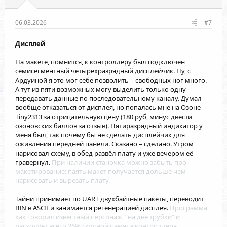
06.03.2026
#7
Дисплей
На макете, помнится, к контроллеру был подключён
семисегментный четырёхразрядный дисплейчик. Ну, с
Ардуиной я это мог себе позволить – свободных ног много.
А тут из пяти возможных могу выделить только одну –
передавать данные по последовательному каналу. Думал
вообще отказаться от дисплея, но попалась мне на Озоне
Tiny2313 за отрицательную цену (180 руб, минус двести
озоновских баллов за отзыв). Пятиразрядный индикатор у
меня был, так почему бы не сделать дисплейчик для
оживления передней панели. Сказано – сделано. Утром
нарисовал схему, в обед развёл плату и уже вечером её
гравернул.
При наличии станочка можно забыть про
макетирование: паять макет получается дольше чем
нарисовать и вырезать плату.
Тайни принимает по UART двухбайтные пакеты, переводит
BIN в ASCII и занимается регенерацией дисплея.
Программа,
как говорил известный персонаж, “на две трубки” и
расходует всего 26% скудной памяти контроллера.