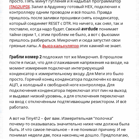
просто. Пять минут гугления и я надыбал программатор
JTAG2UPDI
. Залил в Ардуинку готовый HEX, подключил к
контроллеру одним проводом и всё пошло. Правда
пришлось после заливки прошивки снять конденсатор,
который соединяет RESET с DTR. Но ничего, как снял, так и
поставлю, когда надо будет. Свежий
avrdude
понимает
тайни серии 1, с этим проблем не было, а вот с фьюзами
пришлось разбираться. Микрочип и сюда запустил свои
грязные лапы. А
фьюз-калькулятор
этих камней не знает.
Грабли номер 2
подложил тот же Микрочип. В прошлом
посте я писал, что для сглаживания напряжения на входе, на
момент измерения подключал интегрирующий
конденсатор к измерительному входу. Для Меги это было
просто. Горячий конец конденсатора подключён ко входу
АЦП, а холодный к свободной ноге контроллера. Для
подключения конденсатора переключал этот пин на выход
и выдавал низкий уровень, а для отключения переключал
на вход с отключённым подтягивающим резистором. И всё
работало.
А вот на Tiny412 – фиг вам. Измерительная “полочка”
почему-то оказывалась значительно ниже чем должна была
быть. И что самое печальное – я не понимал причину. И не
понимал недели две, пока наконец не дошло. Предполагаю,