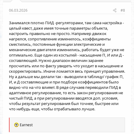
06.03.2026
#8
Занимался плотно ПИД -регуляторами, там сама настройка -
целый квест, даже имея точные параметры объекта,
настроить правильно не просто. Например движок
нагрелся, сопротивление изменилось, коэффициенты
сместились, постоянные функции электрические и
механические двигателя изменились, работать будет уже не
оптимально. Еще один из костылей - насыщение П, И или Д -
составляющей. Нужно диапазон величин заранее
просчитать или по факту увидеть что уходит в насыщение и
скорректировать. Иначе ломается весь принцип управления.
Ну а дальше мы делали так - выводили в таблицу/ график П,
И, и Д составляющие и при подборе коэффициентов было
видно что на что влияет. В ряде случаев переводили ПИД в
адаптивное регулирование, то есть закон регулирования не
чистый ПИД, а при регулировании вводятся доп. условия,
чтобы результат регулирования был точнее, быстрее или
что нибудь еще, чтобы отрабатывало лучше.
Р
Earnest
е
а