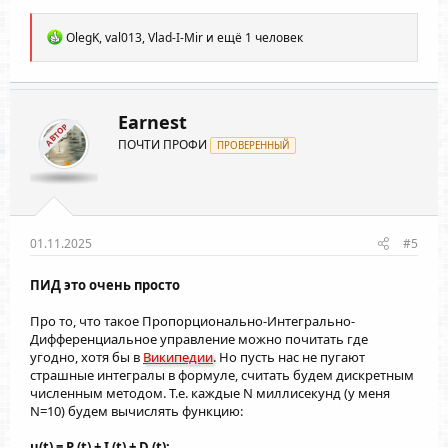
Р
OlegK
,
val013
,
Vlad-I-Mir
и ещё 1 человек
е
а
к
ц
и
Earnest
АВТОР
и
ПОЧТИ ПРОФИ
:
ПРОВЕРЕННЫЙ
01.11.2025
#5
ПИД это очень просто
Про то, что такое Пропорционально-Интегрально-
Дифференциальное управление можно почитать где
угодно, хотя бы в
Википедии
. Но пусть нас не пугают
страшные интегралы в формуле, считать будем дискретным
численным методом. Т.е. каждые N миллисекунд (у меня
N=10) будем вычислять функцию:
u(t) = P (t) + I (t) + D (t);