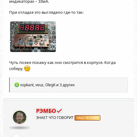
индикаторах – 33мА.
При отладке это выглядело где-то так:
Чуть позже покажу как оно смотрится в корпусе. Когда
соберу.
Р
ospkant
,
veuz
,
OlegK
и 3 других
е
а
к
ц
и
РЭМБО
и
ЗНАЕТ ЧТО ГОВОРИТ
:
НАШ ЧЕЛОВЕК