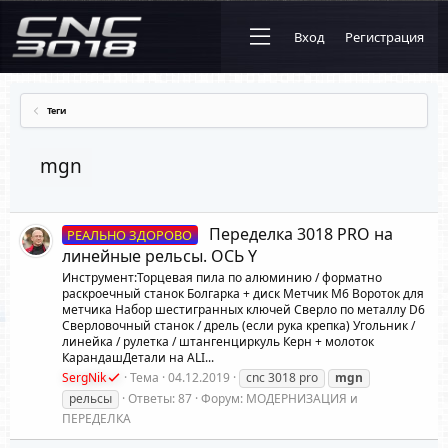
Вход
Регистрация
Теги
mgn
Переделка 3018 PRO на
РЕАЛЬНО ЗДОРОВО
линейные рельсы. ОСЬ Y
Инструмент:Торцевая пила по алюминию / форматно
раскроечный станок Болгарка + диск Метчик M6 Вороток для
метчика Набор шестигранных ключей Сверло по металлу D6
Сверловочный станок / дрель (если рука крепка) Угольник /
линейка / рулетка / штангенциркуль Керн + молоток
КарандашДетали на ALI...
SergNik
Тема
04.12.2019
cnc 3018 pro
mgn
рельсы
Ответы: 87
Форум:
МОДЕРНИЗАЦИЯ и
ПЕРЕДЕЛКА