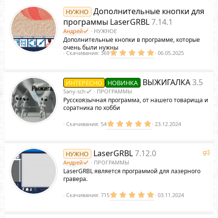
Дополнительные кнопки для
НУЖНО
программы LaserGRBL
7.14.1
Андрей
НУЖНОЕ
Дополнительные кнопки в программе, которые
очень были нужны
5
Скачивания
369
06.05.2025
.
0
0
з
ВЫЖИГАЛКА
3.5
ИНТЕРЕСНО
НОВИНКА
в
ё
Sany-sch
ПРОГРАММЫ
з
Русскоязычная программа, от нашего товарища и
д
соратника по хобби
5
Скачивания
54
23.12.2024
.
0
0
з
Р
LaserGRBL
7.12.0
НУЖНО
в
е
ё
Андрей
ПРОГРАММЫ
з
к
LaserGRBL является программой для лазерного
д
о
гравера.
м
5
Скачивания
715
03.11.2024
е
.
н
0
д
0