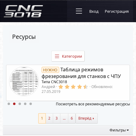
Вход
Регистрация
Ресурсы
Категории
Таблица режимов
НУЖНО
фрезерования для станков с ЧПУ
Типа CNC3018
4
Андрей
Обновлено:
.
27.05.2019
6
0
з
Посмотреть все рекомендуемые ресурсы
в
ё
з
1
2
3
...
6
Вперёд
д
Фильтры