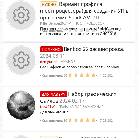
з
у
Вариант профиля
НУЖНО
в
е
ё
(постпроцессора) для создания УП в
з
м
программе SolidCAM
2.0
д
ы
KillerDemon2024
ПОСТПРОЦЕССОР
й
Постпроцессор для программы SolidCam под
0
Скачивания
14
11.09.2024
использование со станком типа CNC3018
.
0
0
И
з
Benbox $$ расшифровка.
ПОЛЕЗНО
в
ё
2024-03-11
з
demyuri
НУЖНОЕ
д
Расшифровка параметров $$ платы benbox.
к
5
Скачивания
62
11.03.2024
.
0
0
И
з
о
Набор графических
ДЛЯ ЛАЗЕРА
в
ё
файлов
2024-02-17
з
trew21
ГРАФИКА ДЛЯ ВЫЖИГАНИЯ
д
Для выжигания
к
н
5
Скачивания
90
17.02.2024
.
0
0
з