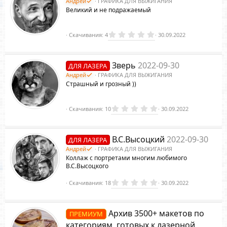
Андрей
ГРАФИКА ДЛЯ ВЫЖИГАНИЯ
з
Великий и не подражаемый
д
р
0
Скачивания
4
30.09.2022
.
0
0
с
з
Зверь
2022-09-30
ДЛЯ ЛАЗЕРА
в
ё
Андрей
ГРАФИКА ДЛЯ ВЫЖИГАНИЯ
з
Страшный и грозный ))
д
а
0
Скачивания
10
30.09.2022
.
0
0
з
В.С.Высоцкий
2022-09-30
ДЛЯ ЛАЗЕРА
в
ё
Андрей
ГРАФИКА ДЛЯ ВЫЖИГАНИЯ
з
Коллаж с портретами многим любимого
д
В.С.Высоцкого
0
Скачивания
18
30.09.2022
.
0
0
з
Архив 3500+ макетов по
ПРЕМИУМ
в
ё
категориям, готовых к лазерной