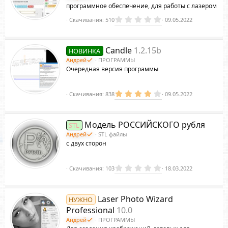
о
программное обеспечение, для работы с лазером
м
0
Скачивания
510
09.05.2022
е
.
н
0
д
0
з
у
Candle
1.2.15b
НОВИНКА
в
е
ё
Андрей
ПРОГРАММЫ
з
м
Очередная версия программы
д
ы
й
4
Скачивания
838
09.05.2022
.
4
0
з
Модель РОССИЙСКОГО рубля
STL
в
ё
Андрей
STL файлы
з
с двух сторон
д
0
Скачивания
103
18.03.2022
.
0
0
з
Laser Photo Wizard
НУЖНО
в
ё
Professional
10.0
з
Андрей
ПРОГРАММЫ
д