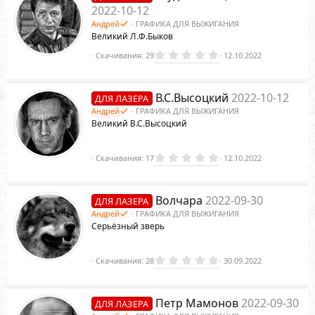
к
ё
2022-10-12
з
с
Андрей
ГРАФИКА ДЛЯ ВЫЖИГАНИЯ
д
р
Великий Л.Ф.Быков
0
Скачивания
29
12.10.2022
а
.
0
у
0
с
з
В.С.Высоцкий
2022-10-12
ДЛЯ ЛАЗЕРА
в
ё
Андрей
ГРАФИКА ДЛЯ ВЫЖИГАНИЯ
р
з
Великий В.С.Высоцкий
д
р
а
0
Скачивания
17
12.10.2022
.
е
0
0
с
з
Волчара
2022-09-30
ДЛЯ ЛАЗЕРА
в
ё
Андрей
ГРАФИКА ДЛЯ ВЫЖИГАНИЯ
з
с
Серьёзный зверь
д
а
0
Скачивания
28
30.09.2022
.
0
у
0
з
Петр Мамонов
2022-09-30
ДЛЯ ЛАЗЕРА
в
ё