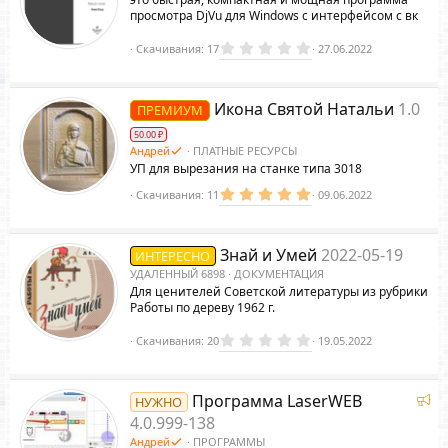
д
просмотра DjVu для Windows с интерфейсом с вк
0
Скачивания
17
27.06.2022
.
0
0
з
Икона Святой Натальи
1.0
ПРЕМИУМ
в
ё
50.00 ₽
з
д
Андрей
ПЛАТНЫЕ РЕСУРСЫ
УП для вырезания на станке типа 3018
5
Скачивания
11
09.06.2022
.
0
0
з
Знай и Умей
2022-05-19
ИНТЕРЕСНО
в
ё
УДАЛЕННЫЙ 6898
ДОКУМЕНТАЦИЯ
з
Для ценителей Советской литературы из рубрики
д
Работы по дереву 1962 г.
0
Скачивания
20
19.05.2022
.
0
0
з
Р
Программа LaserWEB
НУЖНО
в
е
ё
4.0.999-138
з
к
Андрей
ПРОГРАММЫ
д