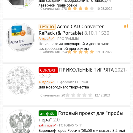
Для создания изображений, готовых для
лазерной гравировки
4
Скачивания
278
10.03.2022
.
0
0
з
Р
Acme CAD Converter
НУЖНО
в
е
ё
RePack (& Portable)
8.10.1.1530
з
к
Андрей
ПРОГРАММЫ
д
о
Новая версия популярной и достаточно
м
востребованной программы
5
Скачивания
354
19.01.2022
е
.
н
0
д
0
з
у
ПРИКОЛЬНЫЕ ТИГРЯТА
2021-
CDR/DXF
в
е
ё
12-12
з
м
Андрей
В формате CDR/DXF
д
ы
Для новогоднего творчества
й
0
Скачивания
20
12.12.2021
.
0
0
з
Готовый проект для "пробы
.nc файл
в
ё
пера"
2.0
з
extrimus
ГОТОВАЯ "УП"
д
Барельеф герба России (50х50 мм высота 3.2 мм)