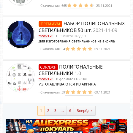
4
Скачивания
665
23.11.2021
.
8
8
з
НАБОР ПОЛИГОНАЛЬНЫХ
ПРЕМИУМ
в
ё
СВЕТИЛЬНИКОВ 50 шт.
2021-11-09
з
д
trew21
ПРЕМИУМ РАЗДЕЛ
Для изготовления светильников из акрила
5
Скачивания
54
09.11.2021
.
0
0
з
ПОЛИГОНАЛЬНЫЕ
CDR/DXF
в
ё
СВЕТИЛЬНИКИ
1.0
з
trew21
В формате CDR/DXF
д
ИЗГОТАВЛИВАЮТСЯ ИЗ АКРИЛА
5
Скачивания
59
09.11.2021
.
0
0
з
1
2
3
...
6
Вперёд
в
ё
з
д