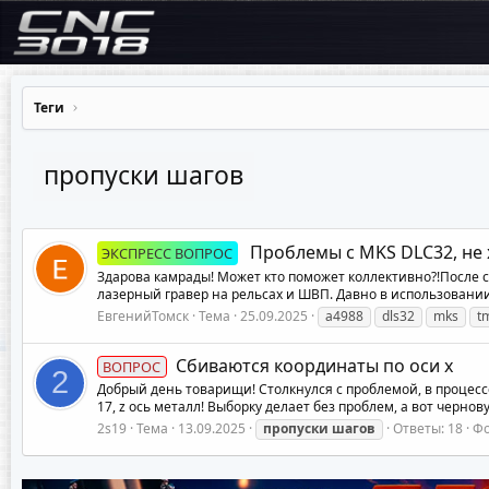
Теги
пропуски шагов
Проблемы с MKS DLC32, не 
ЭКСПРЕСС ВОПРОС
Здарова камрады! Может кто поможет коллективно?!После сб
лазерный гравер на рельсах и ШВП. Давно в использовании 
ЕвгенийТомск
Тема
25.09.2025
a4988
dls32
mks
t
Сбиваются координаты по оси x
ВОПРОС
2
Добрый день товарищи! Столкнулся с проблемой, в процесс
17, z ось металл! Выборку делает без проблем, а вот черно
2s19
Тема
13.09.2025
пропуски
шагов
Ответы: 18
Фо