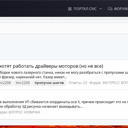
ПОРТАЛ CNC
ФОРУ
хотят работать драйверы моторов (но не все)
орки нового лазерного станка, никак не могу разобраться с пропусками ша
фрезер, нареканий нет. Лазер имеет...
mc2208
tmc2209
пропуски
шагов
Ответы: 23
Форум:
ЭКСПРЕСС ВО
е выполнения УП сбиваются координаты оси Х, причем происходит это не п
вую обработку 3Д рисунка начинает выкидывать...
рум:
ВОПРОС НОВИЧКА