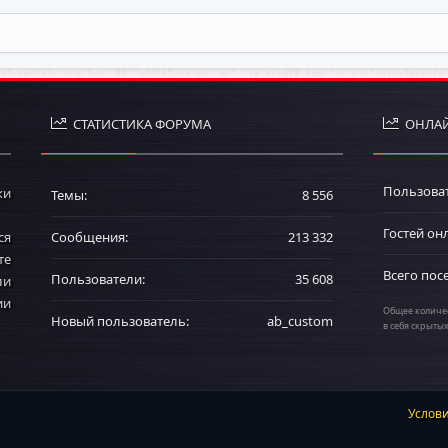
СТАТИСТИКА ФОРУМА
ОНЛАЙ
Пользова
ки
Темы
8 556
Гостей он
ся
Сообщения
213 332
те
Всего пос
Пользователи
35 608
ли
ии
Общее количес
Новый пользователь
ab_custom
в себя скрыты
Услов