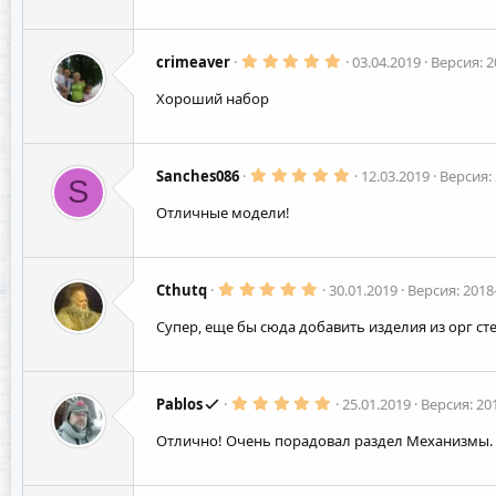
з
в
ё
з
5
д
crimeaver
03.04.2019
Версия: 2
.
0
Хороший набор
0
з
в
ё
з
5
д
Sanches086
12.03.2019
Версия: 
S
.
0
Отличные модели!
0
з
в
ё
з
5
д
Cthutq
30.01.2019
Версия: 2018
.
0
Супер, еще бы сюда добавить изделия из орг сте
0
з
в
ё
з
5
д
Pablos
25.01.2019
Версия: 20
.
0
Отлично! Очень порадовал раздел Механизмы.
0
з
в
ё