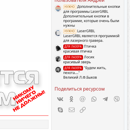
ё
з
Дополнительные кнопки
НУЖНО
д
для программы LaserGRBL
Дополнительные кнопки в
программе, которые очень были
нужны
LaserGRBL
НУЖНО
LaserGRBL является программой
для лазерного гравера.
Птичка
ДЛЯ ЛАЗЕРА
красивая птичка
Лосик
ДЛЯ ЛАЗЕРА
красивый зверь
"Будем жить,
ДЛЯ ЛАЗЕРА
пехота...."
Великий Л.Ф.Быков
Поделиться ресурсом
Vkontakte
Odnoklassniki
Mail.ru
WhatsApp
Telegram
Viber
Skype
Электронная почта
Ссылка