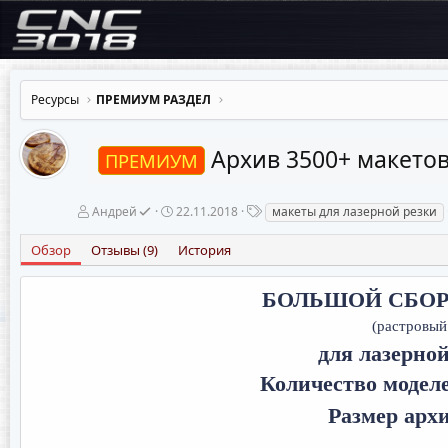
Ресурсы
ПРЕМИУМ РАЗДЕЛ
Архив 3500+ макетов
ПРЕМИУМ
А
Д
Т
Андрей
22.11.2018
макеты для лазерной резки
в
а
е
т
т
г
Обзор
Отзывы (9)
История
о
а
и
р
с
о
БОЛЬШОЙ СБОРНИ
з
д
(растровый
а
для лазерной
н
и
Количество модел
я
Размер архи