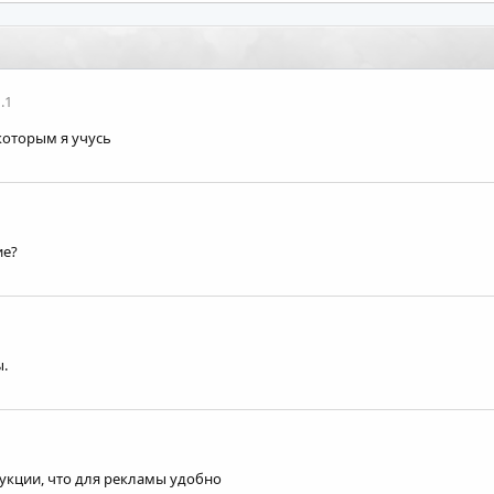
.1
которым я учусь
ие?
ы.
дукции, что для рекламы удобно