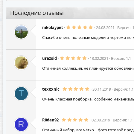
а
к
Последние отзывы
ц
и
и
5
:
nikolaypet
24.08.2021
Версия: 1
.
0
Спасибо очень полезные модели и чертежи по 
0
з
в
ё
з
5
д
urazoid
13.02.2021
Версия: 1.1
.
0
Отличная коллекция, не планируется обновлен
0
з
в
ё
з
5
д
texxxnic
30.11.2019
Версия: 1.1
T
.
0
Очень классная подборка , особенно механизм
0
з
в
ё
з
5
д
R0dan92
02.08.2019
Версия: 1.1
R
.
0
Отличный набор, все чётко + фото готовой про
0