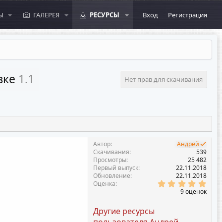
Ы
ГАЛЕРЕЯ
РЕСУРСЫ
Вход
Регистрация
езке
1.1
Нет прав для скачивания
Автор
Андрей
Скачивания
539
Просмотры
25 482
Первый выпуск
22.11.2018
Обновление
22.11.2018
5
Оценка
.
9 оценок
0
0
Другие ресурсы
з
в
пользователя Андрей