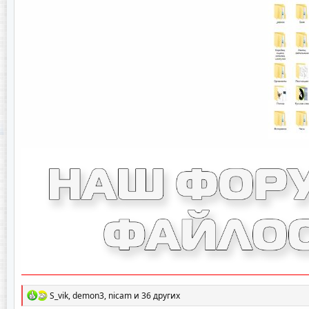
Р
S_vik
,
demon3
,
nicam
и 36 других
е