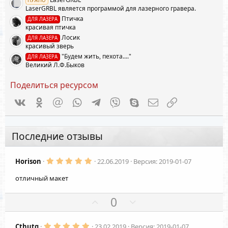
НУЖНО
LaserGRBL является программой для лазерного гравера.
Птичка
ДЛЯ ЛАЗЕРА
красивая птичка
Лосик
ДЛЯ ЛАЗЕРА
красивый зверь
"Будем жить, пехота...."
ДЛЯ ЛАЗЕРА
Великий Л.Ф.Быков
Поделиться ресурсом
Vkontakte
Odnoklassniki
Mail.ru
WhatsApp
Telegram
Viber
Skype
Электронная почта
Ссылка
Последние отзывы
5
Horison
22.06.2019
Версия: 2019-01-07
.
0
отличный макет
0
з
в
П
Н
0
ё
з
о
е
д
з
г
5
Cthutq
23.02.2019
Версия: 2019-01-07