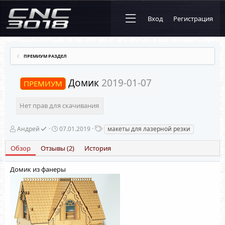
Вход
Регистрация
ПРЕМИУМ РАЗДЕЛ
Домик
2019-01-07
ПРЕМИУМ
Нет прав для скачивания
А
Д
Т
Андрей
07.01.2019
макеты для лазерной резки
в
а
е
т
т
г
Обзор
Отзывы (2)
История
о
а
и
р
с
о
Домик из фанеры
з
д
а
н
и
я