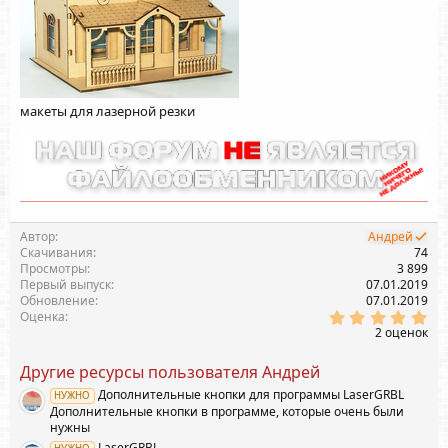
макеты для лазерной резки
Автор
Андрей
Скачивания
74
Просмотры
3 899
Первый выпуск
07.01.2019
Обновление
07.01.2019
5
Оценка
.
2 оценок
0
0
Другие ресурсы пользователя Андрей
з
в
Дополнительные кнопки для программы LaserGRBL
НУЖНО
ё
Дополнительные кнопки в программе, которые очень были
з
д
нужны
LaserGRBL