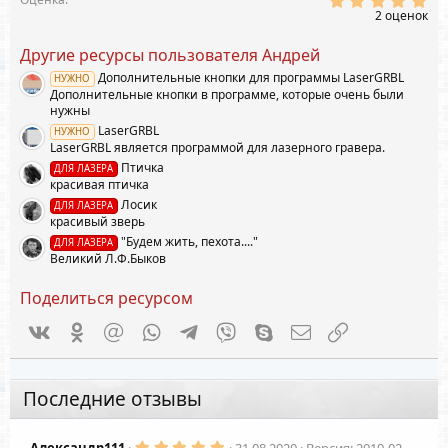
.
2 оценок
0
0
Другие ресурсы пользователя Андрей
з
в
Дополнительные кнопки для программы LaserGRBL
НУЖНО
ё
Дополнительные кнопки в программе, которые очень были
з
д
нужны
LaserGRBL
НУЖНО
LaserGRBL является программой для лазерного гравера.
Птичка
ДЛЯ ЛАЗЕРА
красивая птичка
Лосик
ДЛЯ ЛАЗЕРА
красивый зверь
"Будем жить, пехота...."
ДЛЯ ЛАЗЕРА
Великий Л.Ф.Быков
Поделиться ресурсом
Vkontakte
Odnoklassniki
Mail.ru
WhatsApp
Telegram
Viber
Skype
Электронная почта
Ссылка
Последние отзывы
5
Александр111
31.08.2020
Версия: 2019-02-