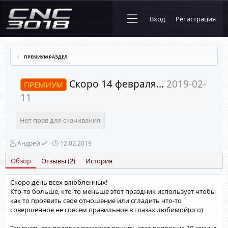
Вход
Регистрация
ПРЕМИУМ РАЗДЕЛ
Скоро 14 февраля...
2019-02-
ПРЕМИУМ
11
Нет прав для скачивания
А
Д
Андрей
12.02.2019
в
а
т
т
Обзор
Отзывы (2)
История
о
а
р
с
Скоро день всех влюбленных!
о
Кто-то больше, кто-то меньше этот праздник использует чтобы
з
д
как то проявить свое отношение или сгладить что-то
а
совершенное не совсем правильное в глазах любимой(ого)
н
и
Так пусть эта поделка поможет решить этот вопрос на 19 секунд