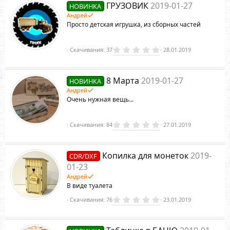
з
ГРУЗОВИК
2019-01-27
НОВИНКА
в
ё
Андрей
з
Просто детская игрушка, из сборных частей
д
0
Скачивания
37
28.01.2019
.
0
0
з
8 Марта
2019-01-27
НОВИНКА
в
ё
Андрей
з
Очень нужная вещь...
д
0
Скачивания
84
27.01.2019
.
0
0
з
Копилка для монеток
2019-
CDR/DXF
в
ё
01-23
з
Андрей
д
В виде туалета
0
Скачивания
76
23.01.2019
.
0
0
з