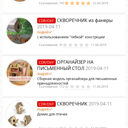
5
Скачивания
197
12.04.2019
.
0
0
з
СКВОРЕЧНИК из фанеры
CDR/DXF
в
ё
2019-04-11
з
Андрей
д
с использованием "гибкой" констркции
0
Скачивания
31
11.04.2019
.
0
0
з
ОРГАНАЙЗЕР НА
CDR/DXF
в
ё
ПИСЬМЕННЫЙ СТОЛ
2019-04-11
з
Андрей
д
Сборная модель органайзера для письменных
принадлежностей
0
Скачивания
112
11.04.2019
.
0
0
з
СКВОРЕЧНИК
2019-04-11
CDR/DXF
в
ё
Андрей
з
Домик для птичек
д
0