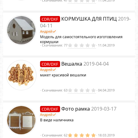
Скачивания
47
11.04.2019
.
0
0
з
КОРМУШКА ДЛЯ ПТИЦ
2019-
CDR/DXF
в
ё
04-11
з
Андрей
д
Модель для самостоятельного изготовления
кормушки
0
Скачивания
77
11.04.2019
.
0
0
з
Вешалка
2019-04-04
CDR/DXF
в
ё
Андрей
з
макет красивой вешалки
д
0
Скачивания
63
04.04.2019
.
0
0
з
Фото рамка
2019-03-17
CDR/DXF
в
ё
Андрей
з
В виде наличника
д
5
Скачивания
62
18.03.2019