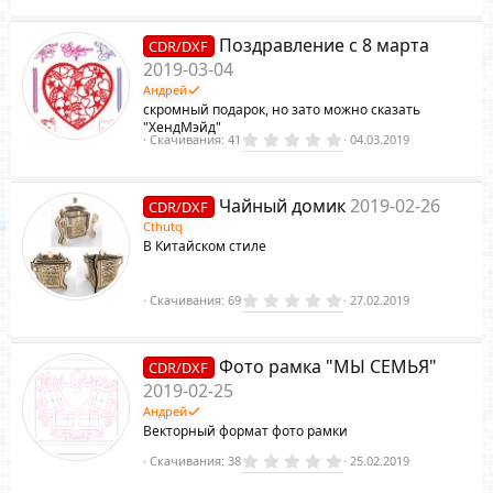
0
0
з
Поздравление с 8 марта
CDR/DXF
в
ё
2019-03-04
з
Андрей
д
скромный подарок, но зато можно сказать
"ХендМэйд"
0
Скачивания
41
04.03.2019
.
0
0
з
Чайный домик
2019-02-26
CDR/DXF
в
ё
Cthutq
з
В Китайском стиле
д
0
Скачивания
69
27.02.2019
.
0
0
з
Фото рамка "МЫ СЕМЬЯ"
CDR/DXF
в
ё
2019-02-25
з
Андрей
д
Векторный формат фото рамки
0
Скачивания
38
25.02.2019
.
0