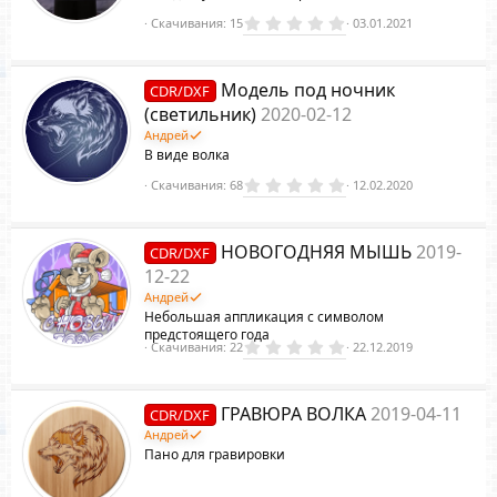
0
Скачивания
15
03.01.2021
.
0
0
з
Модель под ночник
CDR/DXF
в
ё
(светильник)
2020-02-12
з
Андрей
д
В виде волка
0
Скачивания
68
12.02.2020
.
0
0
з
НОВОГОДНЯЯ МЫШЬ
2019-
CDR/DXF
в
ё
12-22
з
Андрей
д
Небольшая аппликация с символом
предстоящего года
0
Скачивания
22
22.12.2019
.
0
0
з
ГРАВЮРА ВОЛКА
2019-04-11
CDR/DXF
в
ё
Андрей
з
Пано для гравировки
д