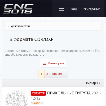
Вход
Регистрация
ДЛЯ ТВОРЧЕСТВА
В формате CDR/DXF
Векторный формат, который позволяет редактировать изделие без
ущерба качеству результата
Категории
1
2
Вперёд
Фильтры
ПРИКОЛЬНЫЕ ТИГРЯТА
2021-
CDR/DXF
12-12
Андрей