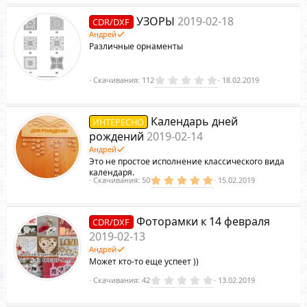
0
з
УЗОРЫ
2019-02-18
CDR/DXF
в
ё
Андрей
з
Различные орнаменты
д
0
Скачивания
112
18.02.2019
.
0
0
з
Календарь дней
ИНТЕРЕСНО
в
ё
рождений
2019-02-14
з
Андрей
д
Это не простое исполнение классического вида
календаря.
5
Скачивания
50
15.02.2019
.
0
0
з
Фоторамки к 14 февраля
CDR/DXF
в
ё
2019-02-13
з
Андрей
д
Может кто-то еще успеет ))
0
Скачивания
42
13.02.2019
.
0
0