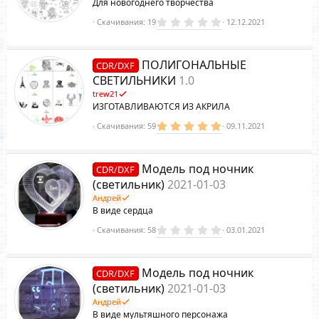
Для новогоднего творчества
0
Скачивания
19
12.12.2021
.
0
0
з
ПОЛИГОНАЛЬНЫЕ
CDR/DXF
в
ё
СВЕТИЛЬНИКИ
1.0
з
trew21
д
ИЗГОТАВЛИВАЮТСЯ ИЗ АКРИЛА
5
Скачивания
59
09.11.2021
.
0
0
з
Модель под ночник
CDR/DXF
в
ё
(светильник)
2021-01-03
з
Андрей
д
В виде сердца
0
Скачивания
58
03.01.2021
.
0
0
з
Модель под ночник
CDR/DXF
в
ё
(светильник)
2021-01-03
з
Андрей
д
В виде мультяшного персонажа