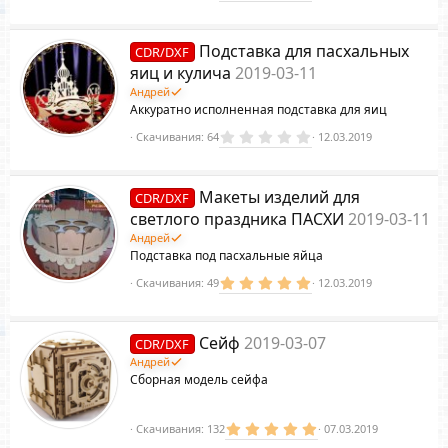
.
0
0
з
Подставка для пасхальных
CDR/DXF
в
ё
яиц и кулича
2019-03-11
з
Андрей
д
Аккуратно исполненная подставка для яиц
0
Скачивания
64
12.03.2019
.
0
0
з
Макеты изделий для
CDR/DXF
в
ё
светлого праздника ПАСХИ
2019-03-11
з
Андрей
д
Подставка под пасхальные яйца
5
Скачивания
49
12.03.2019
.
0
0
з
Сейф
2019-03-07
CDR/DXF
в
ё
Андрей
з
Сборная модель сейфа
д
5
Скачивания
132
07.03.2019
.