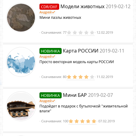
з
Модели животных
2019-02-12
CDR/DXF
в
ё
Андрей
з
Мини пазлы животных
д
0
Скачивания
77
12.02.2019
.
0
0
з
Карта РОССИИ
2019-02-11
НОВИНКА
в
ё
Андрей
з
Просто векторная модель карты РОССИИ
д
4
Скачивания
80
11.02.2019
.
0
0
з
Мини БАР
2019-02-07
НОВИНКА
в
ё
Андрей
з
Подойдет в подарок с бутылочкой "живительной
д
влаги"
5
Скачивания
100
07.02.2019
.
0
0