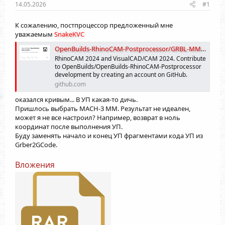
14.05.2026
#1
К сожалению, постпроцессор предложенный мне
уважаемым
SnakeKVC
OpenBuilds-RhinoCAM-Postprocessor/GRBL-MM.spm at master · OpenBuilds/OpenBuilds-RhinoCAM-Postprocessor
RhinoCAM 2024 and VisualCAD/CAM 2024. Contribute
to OpenBuilds/OpenBuilds-RhinoCAM-Postprocessor
development by creating an account on GitHub.
github.com
оказался кривым... В УП какая-то дичь.
Пришлось выбрать MAСH-3 MM. Результат не идеален,
может я не все настроил? Например, возврат в ноль
координат после выполнения УП.
Буду заменять начало и конец УП фрагментами кода УП из
Grber2GCode.
Вложения