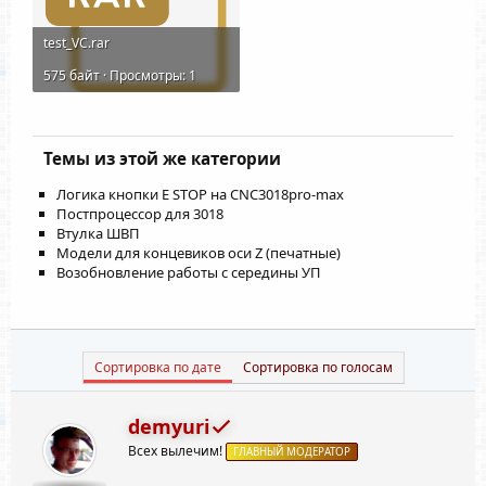
test_VC.rar
575 байт · Просмотры: 1
Темы из этой же категории
Логика кнопки E STOP на CNC3018pro-max
Постпроцессор для 3018
Втулка ШВП
Модели для концевиков оси Z (печатные)
Возобновление работы с середины УП
Сортировка по дате
Сортировка по голосам
demyuri
Всех вылечим!
ГЛАВНЫЙ МОДЕРАТОР