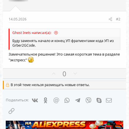
14.05.2026
#2
Ghost Inets написал(а):
Буду заменять начало и конец УП фрагментами кода УП из
Grber2GCode.
Замечательное решение! Это самая короткая тема в разделе
"экспресс"
П
Н
0
о
е
з
г
В этой теме нельзя размещать новые ответы.
и
а
т
т
Vkontakte
Odnoklassniki
Mail.ru
WhatsApp
Telegram
Viber
Skype
Электрон
Поделиться:
и
и
Ссылка
в
в
н
н
ы
ы